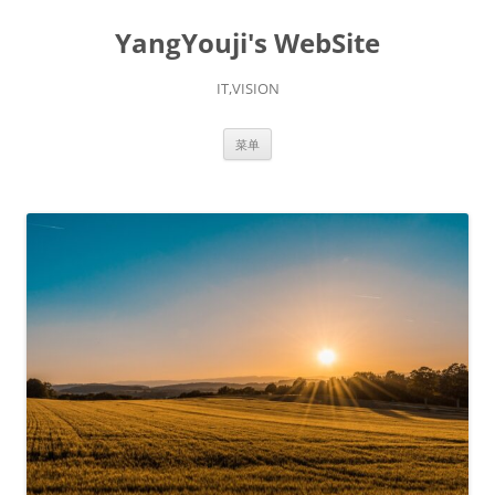
YangYouji's WebSite
IT,VISION
跳
菜单
至
正
文