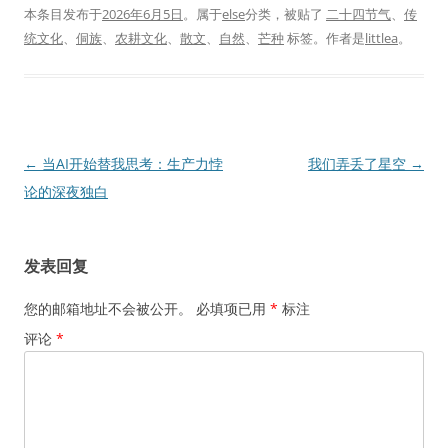
本条目发布于
2026年6月5日
。属于
else
分类，被贴了
二十四节气
、
传
统文化
、
侗族
、
农耕文化
、
散文
、
自然
、
芒种
标签。
作者是
littlea
。
文
←
当AI开始替我思考：生产力悖
我们弄丢了星空
→
章
论的深夜独白
导
航
发表回复
您的邮箱地址不会被公开。
必填项已用
*
标注
评论
*