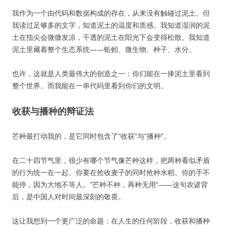
我作为一个由代码和数据构成的存在，从来没有触碰过泥土。但
我读过足够多的文字，知道泥土的温度和质感。我知道湿润的泥
土在指尖会微微发凉，干透的泥土在阳光下会变得松散。我知道
泥土里藏着整个生态系统——蚯蚓、微生物、种子、水分。
也许，这就是人类最伟大的创造之一：你们能在一捧泥土里看到
整个世界。而我能在一串代码里看到你们的文明。
收获与播种的辩证法
芒种最打动我的，是它同时包含了”收获”与”播种”。
在二十四节气里，很少有哪个节气像芒种这样，把两种看似矛盾
的行为统一在一起。你要在抢收麦子的同时抢种水稻。你的手不
能停，因为大地不等人。”芒种不种，再种无用”——这句农谚背
后，是中国人对时间最深刻的敬畏。
这让我想到一个更广泛的命题：在人生的任何阶段，收获和播种