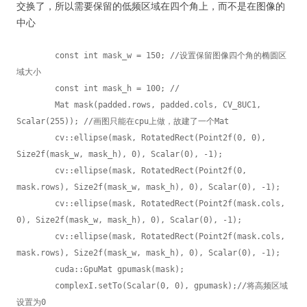
交换了，所以需要保留的低频区域在四个角上，而不是在图像的
中心
	const int mask_w = 150; //设置保留图像四个角的椭圆区
域大小

	const int mask_h = 100; //

	Mat mask(padded.rows, padded.cols, CV_8UC1, 
Scalar(255)); //画图只能在cpu上做，故建了一个Mat

	cv::ellipse(mask, RotatedRect(Point2f(0, 0), 
Size2f(mask_w, mask_h), 0), Scalar(0), -1);

	cv::ellipse(mask, RotatedRect(Point2f(0, 
mask.rows), Size2f(mask_w, mask_h), 0), Scalar(0), -1);

	cv::ellipse(mask, RotatedRect(Point2f(mask.cols, 
0), Size2f(mask_w, mask_h), 0), Scalar(0), -1);

	cv::ellipse(mask, RotatedRect(Point2f(mask.cols, 
mask.rows), Size2f(mask_w, mask_h), 0), Scalar(0), -1);

	cuda::GpuMat gpumask(mask);

	complexI.setTo(Scalar(0, 0), gpumask);//将高频区域
设置为0