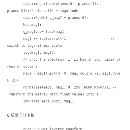
	cuda::magnitude(planes[0], planes[1], 
planes[0]);// planes[0] = magnitude

	cuda::GpuMat g_magI = planes[0];

	Mat magI;

	g_magI.download(magI);

	magI += Scalar::all(1);                    // 
switch to logarithmic scale

	log(magI, magI);

	// crop the spectrum, if it has an odd number of 
rows or columns

	magI = magI(Rect(0, 0, magI.cols & -2, magI.rows 
& -2));

	normalize(magI, magI, 0, 255, NORM_MINMAX); // 
Transform the matrix with float values into a

	imwrite("magi.png", magI);
6.反傅立叶变换
	cuda::GpuMat inverseTransform;
