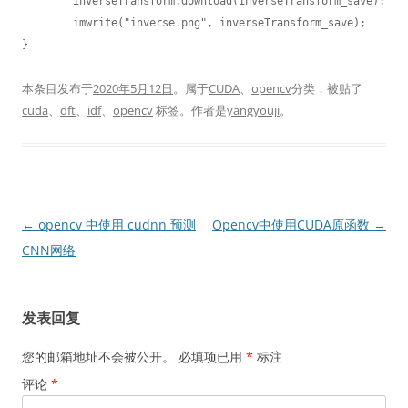
	inverseTransform.download(inverseTransform_save);

	imwrite("inverse.png", inverseTransform_save);

}
本条目发布于
2020年5月12日
。属于
CUDA
、
opencv
分类，被贴了
cuda
、
dft
、
idf
、
opencv
标签。
作者是
yangyouji
。
文
←
opencv 中使用 cudnn 预测
Opencv中使用CUDA原函数
→
章
CNN网络
导
航
发表回复
您的邮箱地址不会被公开。
必填项已用
*
标注
评论
*