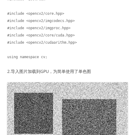
#include <opencv2/core.hpp>

#include <opencv2/imgcodecs.hpp>

#include <opencv2/imgproc.hpp>

#include <opencv2/core/cuda.hpp>

#include <opencv2/cudaarithm.hpp>

using namespace cv;
2.导入图片加载到GPU，为简单使用了单色图