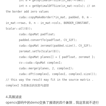
	int m = getOptimalDFTSize(in_mat->rows);

	int n = getOptimalDFTSize(in_mat->cols); // on 
the border add zero values

	cuda::copyMakeBorder(*in_mat, padded, 0, m - 
in_mat->rows, 0, n - in_mat->cols, BORDER_CONSTANT, 
Scalar::all(0));

	cuda::GpuMat padfloat;

	padded.convertTo(padfloat, CV_32F);

	cuda::GpuMat zeromat(padded.size(), CV_32F);

	zeromat.setTo(Scalar(0));

	cuda::GpuMat planes[] = { padfloat, zeromat };

	cv::cuda::GpuMat complexI;

	cuda::merge(planes, 2, complexI);

	cuda::dft(complexI, complexI, complexI.size());            
// this way the result may fit in the source matrix . 
complexI 为变换后的实部与虚部
4.高频滤波
opencv源码中的demo交换了频谱的四个象限，我这里就不进行