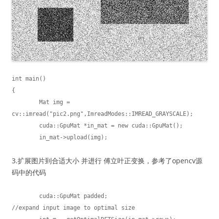
int main()

{

	Mat img = 
cv::imread("pic2.png",ImreadModes::IMREAD_GRAYSCALE);

	cuda::GpuMat *in_mat = new cuda::GpuMat();

	in_mat->upload(img);
3.扩展图片到合适大小 并进行 傅立叶正变换，参考了opencv源
码中的代码
	cuda::GpuMat padded;                            
//expand input image to optimal size
