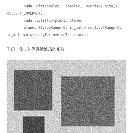
	cuda::dft(complexI, complexI, complexI.size(), 
cv::DFT_INVERSE);

	cuda::split(complexI, planes);

	planes[0].rowRange(0, in_mat->rows).colRange(0, 
in_mat->cols).copyTo(inverseTransform);
7.归一化，并保存滤波后的图片