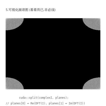
5.可视化频谱图 (看看而已,非必须)
	cuda::split(complexI, planes);                   
// planes[0] = Re(DFT(I), planes[1] = Im(DFT(I))
