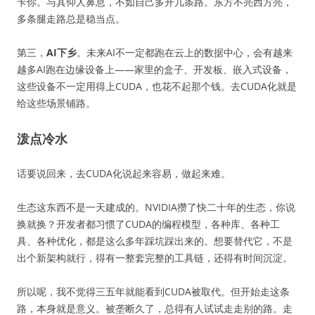
卡你。与其仰人鼻息，不如自己多开几条路。东方不亮西方亮，
多条腿走路总是稳当点。
第三，
AI下乡
。未来AI不一定都跑在云上的数据中心，会有越来
越多AI跑在边缘设备上——家里的盒子、开发板、嵌入式设备，
这些设备不一定用得上CUDA，也花不起那个钱。去CUDA化就是
给这些场景铺路。
泼点冷水
话要说回来，去CUDA化说起来容易，做起来难。
生态这东西不是一天建成的。NVIDIA攒了快二十年的生态，你说
换就换？开发者都习惯了CUDA的编程模型，各种库、各种工
具、各种优化，都是这么多年踩坑踩出来的。想要替代它，不是
出个新架构就行，得有一整套完整的工具链，还得有时间沉淀。
所以呢，我不觉得三五年就能看到CUDA被取代。但开始走这条
路，本身就是意义。被垄断久了，总得有人试试走走别的路。走