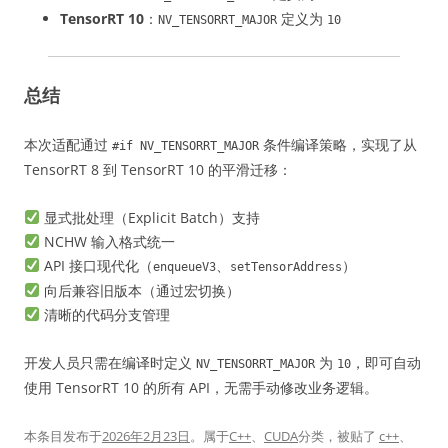
TensorRT 10
：
定义为
NV_TENSORRT_MAJOR
10
总结
本次适配通过
条件编译策略，实现了从
#if NV_TENSORRT_MAJOR
TensorRT 8 到 TensorRT 10 的平滑迁移：
显式批处理（Explicit Batch）支持
NCHW 输入格式统一
API 接口现代化（
、
）
enqueueV3
setTensorAddress
向后兼容旧版本（通过宏切换）
清晰的代码分支管理
开发人员只需在编译时定义
为
，即可自动
NV_TENSORRT_MAJOR
10
使用 TensorRT 10 的所有 API，无需手动修改业务逻辑。
本条目发布于
2026年2月23日
。属于
C++
、
CUDA
分类，被贴了
c++
、