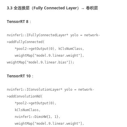
3.3 全连接层（Fully Connected Layer）→ 卷积层
TensorRT 8
：
nvinfer1::IFullyConnectedLayer* yolo = network-
>addFullyConnected(

    *pool2->getOutput(0), kClsNumClass,

    weightMap["model.9.linear.weight"], 
weightMap["model.9.linear.bias"]);
TensorRT 10
：
nvinfer1::IConvolutionLayer* yolo = network-
>addConvolutionNd(

    *pool2->getOutput(0),

    kClsNumClass,

    nvinfer1::DimsHW{1, 1},

    weightMap["model.9.linear.weight"], 