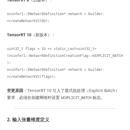
nvinfer1::INetworkDefinition* network = builder-
>createNetworkV2(0U);
TensorRT 10
（新版本）：
uint32_t flags = 1U << static_cast<uint32_t>
(nvinfer1::NetworkDefinitionCreationFlag::kEXPLICIT_BATCH
);

nvinfer1::INetworkDefinition* network = builder-
>createNetworkV2(flags);
变更原因
：TensorRT 10 引入了显式批处理（Explicit Batch）
要求，必须在创建网络时设置
标志。
kEXPLICIT_BATCH
2. 输入张量维度定义