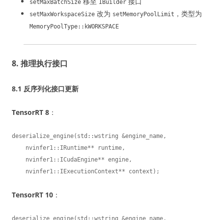
移至
接口
setMaxBatchSize
IBuilder
改为
，类型为
setMaxWorkspaceSize
setMemoryPoolLimit
MemoryPoolType::kWORKSPACE
8. 推理执行接口
8.1 反序列化接口更新
TensorRT 8
：
deserialize_engine(std::wstring &engine_name,

    nvinfer1::IRuntime** runtime,

    nvinfer1::ICudaEngine** engine,

    nvinfer1::IExecutionContext** context);
TensorRT 10
：
deserialize_engine(std::wstring &engine_name,
