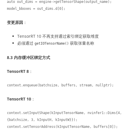
auto out_dims = engine->getTensorShape(output_name);

model_bboxes = out_dims.d[0];
变更原因
：
TensorRT 10 不再支持通过索引绑定获取维度
必须通过
获取张量名称
getIOTensorName()
8.3 内存缓冲区绑定方式
TensorRT 8
：
context.enqueue(batchsize, buffers, stream, nullptr);
TensorRT 10
：
context.setInputShape(kInputTensorName, nvinfer1::Dims{4, 
{batchsize, 3, kInputH, kInputW}});

context.setTensorAddress(kInputTensorName, buffers[0]);
