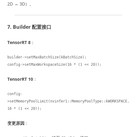
2D → 3D）。
7. Builder 配置接口
TensorRT 8
：
builder->setMaxBatchSize(kBatchSize);

config->setMaxWorkspaceSize(16 * (1 << 20));
TensorRT 10
：
config-
>setMemoryPoolLimit(nvinfer1::MemoryPoolType::kWORKSPACE, 
16 * (1 << 20));
变更原因
：