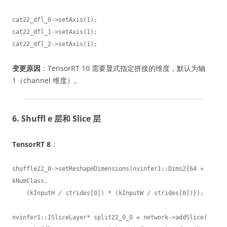
cat22_dfl_0->setAxis(1);

cat22_dfl_1->setAxis(1);

cat22_dfl_2->setAxis(1);
变更原因
：TensorRT 10 需要显式指定拼接的维度，默认为轴
1（channel 维度）。
6. Shuffl e 层和 Slice 层
TensorRT 8
：
shuffle22_0->setReshapeDimensions(nvinfer1::Dims2{64 + 
kNumClass,

    (kInputH / strides[0]) * (kInputW / strides[0])});

nvinfer1::ISliceLayer* split22_0_0 = network->addSlice(
