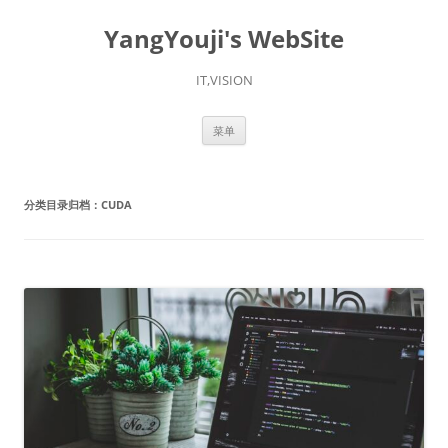
YangYouji's WebSite
IT,VISION
跳
菜单
至
正
文
分类目录归档：
CUDA