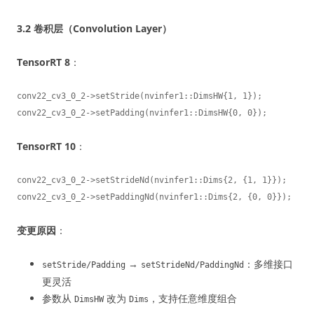
3.2 卷积层（Convolution Layer）
TensorRT 8
：
conv22_cv3_0_2->setStride(nvinfer1::DimsHW{1, 1});

conv22_cv3_0_2->setPadding(nvinfer1::DimsHW{0, 0});
TensorRT 10
：
conv22_cv3_0_2->setStrideNd(nvinfer1::Dims{2, {1, 1}});

conv22_cv3_0_2->setPaddingNd(nvinfer1::Dims{2, {0, 0}});
变更原因
：
→
：多维接口
setStride/Padding
setStrideNd/PaddingNd
更灵活
参数从
改为
，支持任意维度组合
DimsHW
Dims