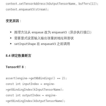
context.setTensorAddress(kOutputTensorName, buffers[1]);

context.enqueueV3(stream);
变更原因
：
推理方法从
改为
（异步执行接口）
enqueue
enqueueV3
需要显式设置输入输出张量的地址和形状
在
之前调用
setInputShape
enqueueV3
8.4 绑定数量断言
TensorRT 8
：
assert(engine->getNbBindings() == 2);

const int inputIndex = engine-
>getBindingIndex(kInputTensorName);

const int outputIndex = engine-
>getBindingIndex(kOutputTensorName);