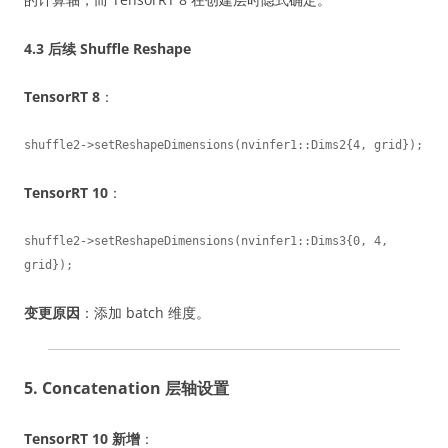
4.3 后续 Shuffle Reshape
TensorRT 8
：
shuffle2->setReshapeDimensions(nvinfer1::Dims2{4, grid});
TensorRT 10
：
shuffle2->setReshapeDimensions(nvinfer1::Dims3{0, 4, 
grid});
变更原因
：添加 batch 维度。
5. Concatenation 层轴设置
TensorRT 10 新增
：