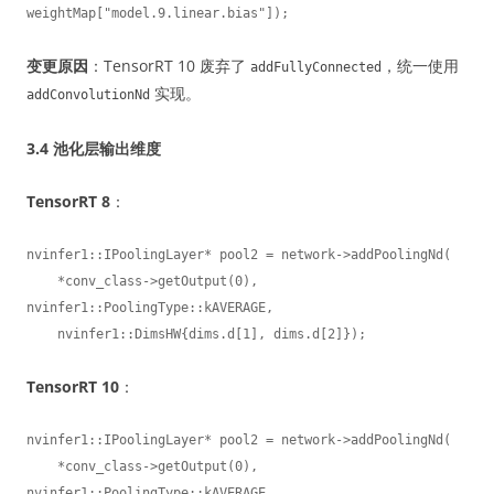
weightMap["model.9.linear.bias"]);
变更原因
：TensorRT 10 废弃了
，统一使用
addFullyConnected
实现。
addConvolutionNd
3.4 池化层输出维度
TensorRT 8
：
nvinfer1::IPoolingLayer* pool2 = network->addPoolingNd(

    *conv_class->getOutput(0), 
nvinfer1::PoolingType::kAVERAGE,

    nvinfer1::DimsHW{dims.d[1], dims.d[2]});
TensorRT 10
：
nvinfer1::IPoolingLayer* pool2 = network->addPoolingNd(

    *conv_class->getOutput(0), 
nvinfer1::PoolingType::kAVERAGE,
