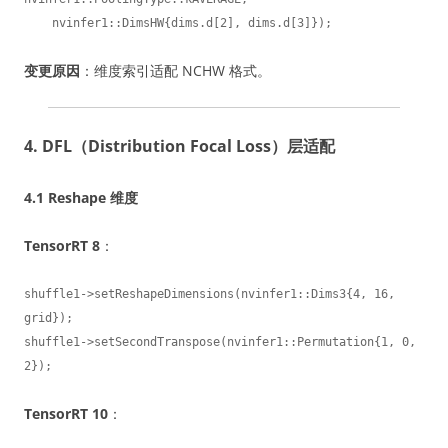
    nvinfer1::DimsHW{dims.d[2], dims.d[3]});
变更原因
：维度索引适配 NCHW 格式。
4. DFL（Distribution Focal Loss）层适配
4.1 Reshape 维度
TensorRT 8
：
shuffle1->setReshapeDimensions(nvinfer1::Dims3{4, 16, 
grid});

shuffle1->setSecondTranspose(nvinfer1::Permutation{1, 0, 
2});
TensorRT 10
：