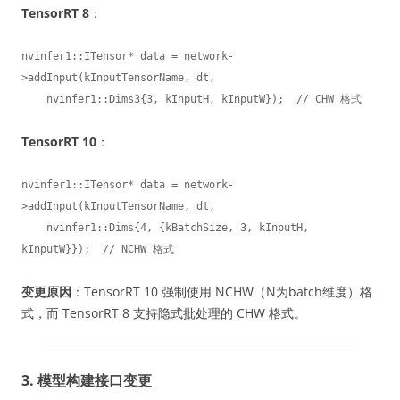
TensorRT 8
：
nvinfer1::ITensor* data = network-
>addInput(kInputTensorName, dt,

    nvinfer1::Dims3{3, kInputH, kInputW});  // CHW 格式
TensorRT 10
：
nvinfer1::ITensor* data = network-
>addInput(kInputTensorName, dt,

    nvinfer1::Dims{4, {kBatchSize, 3, kInputH, 
kInputW}});  // NCHW 格式
变更原因
：TensorRT 10 强制使用 NCHW（N为batch维度）格
式，而 TensorRT 8 支持隐式批处理的 CHW 格式。
3. 模型构建接口变更