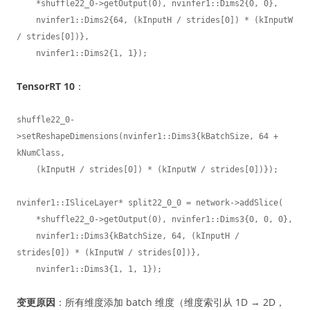
    *shuffle22_0->getOutput(0), nvinfer1::Dims2{0, 0},

    nvinfer1::Dims2{64, (kInputH / strides[0]) * (kInputW 
/ strides[0])},

    nvinfer1::Dims2{1, 1});
TensorRT 10
：
shuffle22_0-
>setReshapeDimensions(nvinfer1::Dims3{kBatchSize, 64 + 
kNumClass,

    (kInputH / strides[0]) * (kInputW / strides[0])});

nvinfer1::ISliceLayer* split22_0_0 = network->addSlice(

    *shuffle22_0->getOutput(0), nvinfer1::Dims3{0, 0, 0},

    nvinfer1::Dims3{kBatchSize, 64, (kInputH / 
strides[0]) * (kInputW / strides[0])},

    nvinfer1::Dims3{1, 1, 1});
变更原因
：所有维度添加 batch 维度（维度索引从 1D → 2D，