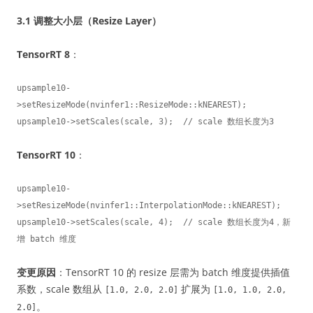
3.1 调整大小层（Resize Layer）
TensorRT 8
：
upsample10-
>setResizeMode(nvinfer1::ResizeMode::kNEAREST);

upsample10->setScales(scale, 3);  // scale 数组长度为3
TensorRT 10
：
upsample10-
>setResizeMode(nvinfer1::InterpolationMode::kNEAREST);

upsample10->setScales(scale, 4);  // scale 数组长度为4，新
增 batch 维度
变更原因
：TensorRT 10 的 resize 层需为 batch 维度提供插值
系数，scale 数组从
扩展为
[1.0, 2.0, 2.0]
[1.0, 1.0, 2.0,
。
2.0]