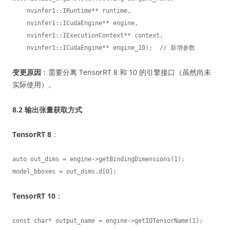
    nvinfer1::IRuntime** runtime,

    nvinfer1::ICudaEngine** engine,

    nvinfer1::IExecutionContext** context,

    nvinfer1::ICudaEngine** engine_10);  // 新增参数
变更原因
：需要分离 TensorRT 8 和 10 的引擎接口（虽然尚未
实际使用）。
8.2 输出张量获取方式
TensorRT 8
：
auto out_dims = engine->getBindingDimensions(1);

model_bboxes = out_dims.d[0];
TensorRT 10
：
const char* output_name = engine->getIOTensorName(1);
