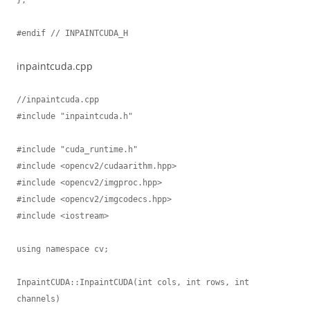
#endif // INPAINTCUDA_H
inpaintcuda.cpp
//inpaintcuda.cpp

#include "inpaintcuda.h"

#include "cuda_runtime.h"

#include <opencv2/cudaarithm.hpp>

#include <opencv2/imgproc.hpp>

#include <opencv2/imgcodecs.hpp>

#include <iostream>

using namespace cv;

InpaintCUDA::InpaintCUDA(int cols, int rows, int 
channels)
