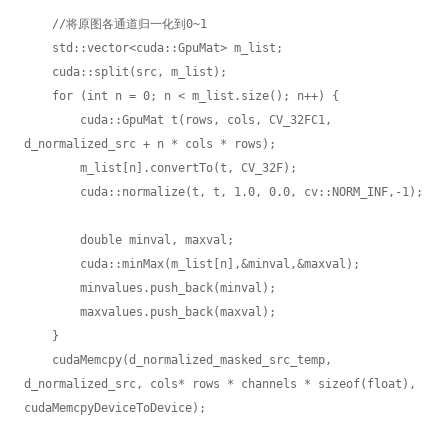
    //将原图各通道归一化到0~1

    std::vector<cuda::GpuMat> m_list;

    cuda::split(src, m_list);

    for (int n = 0; n < m_list.size(); n++) {

        cuda::GpuMat t(rows, cols, CV_32FC1, 
d_normalized_src + n * cols * rows);

        m_list[n].convertTo(t, CV_32F);

        cuda::normalize(t, t, 1.0, 0.0, cv::NORM_INF,-1);

        double minval, maxval;

        cuda::minMax(m_list[n],&minval,&maxval);

        minvalues.push_back(minval);

        maxvalues.push_back(maxval);

    }

    cudaMemcpy(d_normalized_masked_src_temp, 
d_normalized_src, cols* rows * channels * sizeof(float), 
cudaMemcpyDeviceToDevice);
