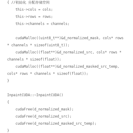
{ //初始化 分配存储空间

    this->cols = cols;

    this->rows = rows;

    this->channels = channels;

    cudaMalloc((uint8_t**)&d_normalized_mask, cols* rows 
* channels * sizeof(uint8_t));

    cudaMalloc((float**)&d_normalized_src, cols* rows * 
channels * sizeof(float));

    cudaMalloc((float**)&d_normalized_masked_src_temp, 
cols* rows * channels * sizeof(float));

}

InpaintCUDA::~InpaintCUDA()

{

    cudaFree(d_normalized_mask);

    cudaFree(d_normalized_src);

    cudaFree(d_normalized_masked_src_temp);

}
