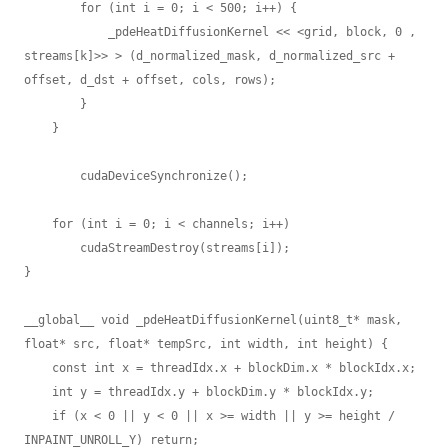
        for (int i = 0; i < 500; i++) {

            _pdeHeatDiffusionKernel << <grid, block, 0 , 
streams[k]>> > (d_normalized_mask, d_normalized_src + 
offset, d_dst + offset, cols, rows);

        }

    }

	cudaDeviceSynchronize();

    for (int i = 0; i < channels; i++) 

        cudaStreamDestroy(streams[i]);

}

__global__ void _pdeHeatDiffusionKernel(uint8_t* mask, 
float* src, float* tempSrc, int width, int height) {

    const int x = threadIdx.x + blockDim.x * blockIdx.x;

    int y = threadIdx.y + blockDim.y * blockIdx.y;

    if (x < 0 || y < 0 || x >= width || y >= height / 
INPAINT_UNROLL_Y) return;
