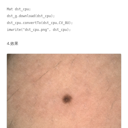
Mat dst_cpu;

dst_g.download(dst_cpu);

dst_cpu.convertTo(dst_cpu,CV_8U);

imwrite("dst_cpu.png", dst_cpu);
4.效果