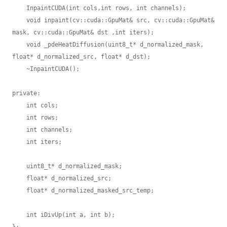
    InpaintCUDA(int cols,int rows, int channels);

    void inpaint(cv::cuda::GpuMat& src, cv::cuda::GpuMat& 
mask, cv::cuda::GpuMat& dst ,int iters);

    void _pdeHeatDiffusion(uint8_t* d_normalized_mask, 
float* d_normalized_src, float* d_dst);

    ~InpaintCUDA();

private:

    int cols;

    int rows;

    int channels;

    int iters;

    uint8_t* d_normalized_mask;

    float* d_normalized_src;

    float* d_normalized_masked_src_temp;

    int iDivUp(int a, int b);

};
