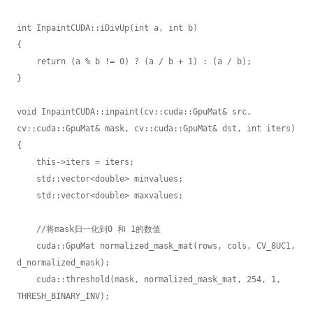
int InpaintCUDA::iDivUp(int a, int b)

{

    return (a % b != 0) ? (a / b + 1) : (a / b);

}

void InpaintCUDA::inpaint(cv::cuda::GpuMat& src, 
cv::cuda::GpuMat& mask, cv::cuda::GpuMat& dst, int iters)

{

    this->iters = iters;

    std::vector<double> minvalues;

    std::vector<double> maxvalues;

    //将mask归一化到0 和 1的数值

    cuda::GpuMat normalized_mask_mat(rows, cols, CV_8UC1, 
d_normalized_mask);

    cuda::threshold(mask, normalized_mask_mat, 254, 1, 
THRESH_BINARY_INV);
