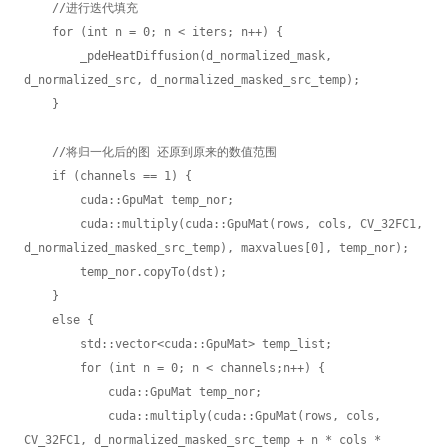
    //进行迭代填充

    for (int n = 0; n < iters; n++) {

        _pdeHeatDiffusion(d_normalized_mask, 
d_normalized_src, d_normalized_masked_src_temp);

    }

    //将归一化后的图 还原到原来的数值范围

    if (channels == 1) {

        cuda::GpuMat temp_nor;

        cuda::multiply(cuda::GpuMat(rows, cols, CV_32FC1, 
d_normalized_masked_src_temp), maxvalues[0], temp_nor);

        temp_nor.copyTo(dst);

    }

    else {

        std::vector<cuda::GpuMat> temp_list;

        for (int n = 0; n < channels;n++) {

            cuda::GpuMat temp_nor;

            cuda::multiply(cuda::GpuMat(rows, cols, 
CV_32FC1, d_normalized_masked_src_temp + n * cols * 