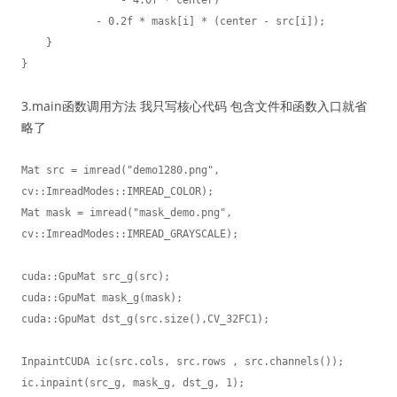
            - 0.2f * mask[i] * (center - src[i]);

    }

3.main函数调用方法 我只写核心代码 包含文件和函数入口就省
略了
Mat src = imread("demo1280.png", 
cv::ImreadModes::IMREAD_COLOR);

Mat mask = imread("mask_demo.png", 
cv::ImreadModes::IMREAD_GRAYSCALE);

cuda::GpuMat src_g(src);

cuda::GpuMat mask_g(mask);

cuda::GpuMat dst_g(src.size(),CV_32FC1);

InpaintCUDA ic(src.cols, src.rows , src.channels());

ic.inpaint(src_g, mask_g, dst_g, 1);
