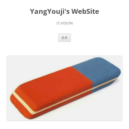
YangYouji's WebSite
IT,VISION
跳
菜单
至
正
文