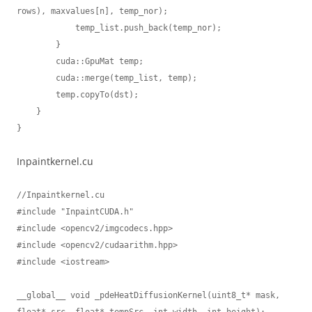
rows), maxvalues[n], temp_nor);

            temp_list.push_back(temp_nor);

        }

        cuda::GpuMat temp;

        cuda::merge(temp_list, temp);

        temp.copyTo(dst);

    }

Inpaintkernel.cu
//Inpaintkernel.cu

#include "InpaintCUDA.h"

#include <opencv2/imgcodecs.hpp>

#include <opencv2/cudaarithm.hpp>

#include <iostream>

__global__ void _pdeHeatDiffusionKernel(uint8_t* mask, 
float* src, float* tempSrc, int width, int height);
