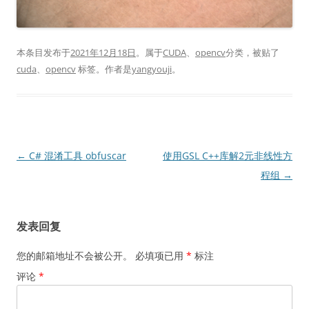
本条目发布于
2021年12月18日
。属于
CUDA
、
opencv
分类，被贴了
cuda
、
opencv
标签。
作者是
yangyouji
。
文
←
C# 混淆工具 obfuscar
使用GSL C++库解2元非线性方
章
程组
→
导
航
发表回复
您的邮箱地址不会被公开。
必填项已用
*
标注
评论
*