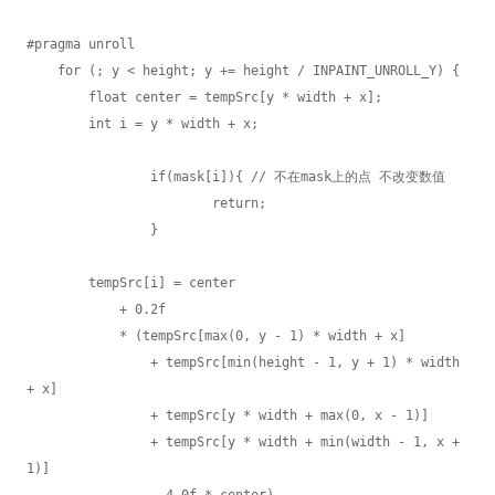
#pragma unroll

    for (; y < height; y += height / INPAINT_UNROLL_Y) {

        float center = tempSrc[y * width + x];

        int i = y * width + x;

		if(mask[i]){ // 不在mask上的点 不改变数值

			return;

		}

        tempSrc[i] = center

            + 0.2f

            * (tempSrc[max(0, y - 1) * width + x]

                + tempSrc[min(height - 1, y + 1) * width 
+ x]

                + tempSrc[y * width + max(0, x - 1)]

                + tempSrc[y * width + min(width - 1, x + 
1)]

                - 4.0f * center)
