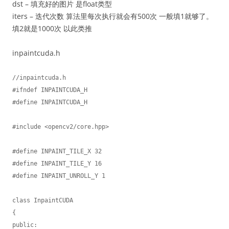
dst – 填充好的图片 是float类型
iters – 迭代次数 算法里每次执行就会有500次 一般填1就够了。
填2就是1000次 以此类推
inpaintcuda.h
//inpaintcuda.h

#ifndef INPAINTCUDA_H

#define INPAINTCUDA_H

#include <opencv2/core.hpp>

#define INPAINT_TILE_X 32

#define INPAINT_TILE_Y 16

#define INPAINT_UNROLL_Y 1

class InpaintCUDA

{

public:
