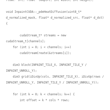
void InpaintCUDA::_pdeHeatDiffusion(uint8_t* 
d_normalized_mask, float* d_normalized_src, float* d_dst) 
{

	cudaStream_t* streams = new 
cudaStream_t[channels];

    for (int i = 0; i < channels; i++) 

        cudaStreamCreate(&streams[i]);

    dim3 block(INPAINT_TILE_X, INPAINT_TILE_Y / 
INPAINT_UNROLL_Y);

    dim3 grid(iDivUp(cols, INPAINT_TILE_X), iDivUp(rows / 
INPAINT_UNROLL_Y, INPAINT_TILE_Y / INPAINT_UNROLL_Y));

    for (int k = 0; k < channels; k++) {

        int offset = k * cols * rows;
