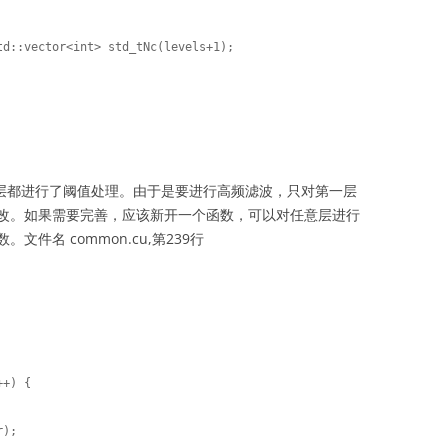
d::vector<int> std_tNc(levels+1);

有层都进行了阈值处理。由于是要进行高频滤波，只对第一层
改。如果需要完善，应该新开一个函数，可以对任意层进行
件名 common.cu,第239行
+) {
