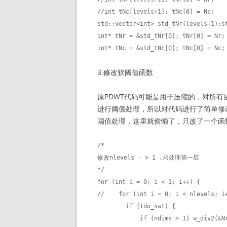
//int tNc[levels+1]; tNc[0] = Nc;

std::vector<int> std_tNr(levels+1);st
int* tNr = &std_tNr[0]; tNr[0] = Nr;

int* tNc = &std_tNc[0]; tNc[0] = Nc;
3.修改软阈值函数
原PDWT代码可能是用于压缩的，对所
进行阈值处理，所以对代码进行了简单修
阈值处理，这里就偷懒了，只改了一个函数。文
/*

修改nlevels - > 1 ,只处理第一层

*/    

for (int i = 0; i < 1; i++) {

//    for (int i = 0; i < nlevels; i+
        if (!do_swt) {

            if (ndims > 1) w_div2(&Nr);
