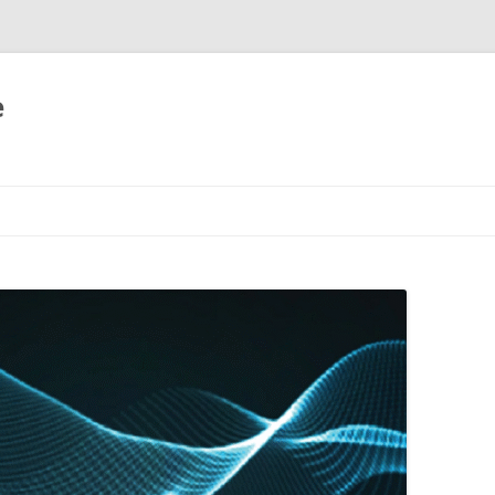
e
跳
至
正
文