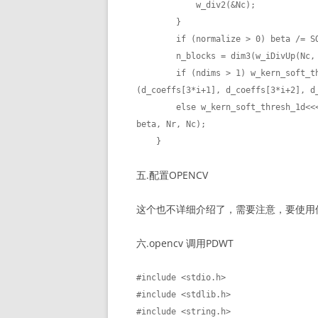
            w_div2(&Nc);

        }

        if (normalize > 0) beta /= SQRT_2;

        n_blocks = dim3(w_iDivUp(Nc, tpb), w_iDivUp(Nr, tpb), 1);

        if (ndims > 1) w_kern_soft_thresh<<<n_blocks, n_threads_per_block>>>
(d_coeffs[3*i+1], d_coeffs[3*i+2], d_
        else w_kern_soft_thresh_1d<<<n_blocks, n_threads_per_block>>>(d_coeffs[i+1], 
beta, Nr, Nc);

    }
五.配置OPENCV
这个也不详细介绍了，需要注意，要使用但GP
六.opencv 调用PDWT
#include <stdio.h>

#include <stdlib.h>

#include <string.h>
