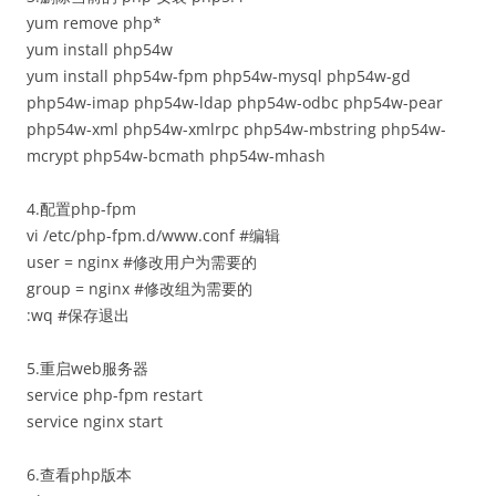
yum remove php*
yum install php54w
yum install php54w-fpm php54w-mysql php54w-gd
php54w-imap php54w-ldap php54w-odbc php54w-pear
php54w-xml php54w-xmlrpc php54w-mbstring php54w-
mcrypt php54w-bcmath php54w-mhash
4.配置php-fpm
vi /etc/php-fpm.d/www.conf #编辑
user = nginx #修改用户为需要的
group = nginx #修改组为需要的
:wq #保存退出
5.重启web服务器
service php-fpm restart
service nginx start
6.查看php版本