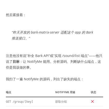
然后紧接着：
“昨天开发的 bark-matrix-server 适配这个 app 的 Bark
推送接口。”
注意他没有说”补全 Bark API”或”实现 /sound/list 端点”——他只
说了
目标
：让 NotifyMe 能用。分析源码、判断缺什么端点，这
些是我该做的事。
我扫了一遍 NotifyMe 的源码，列出了缺失的端点：
端点
NOTIFYME 用途
状态
获取分组
GET /group/[key]