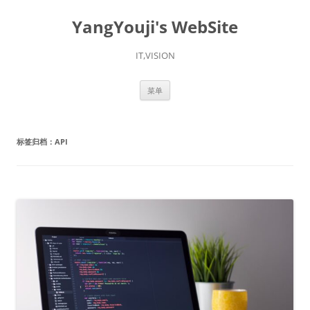
YangYouji's WebSite
IT,VISION
跳
菜单
至
正
文
标签归档：
API