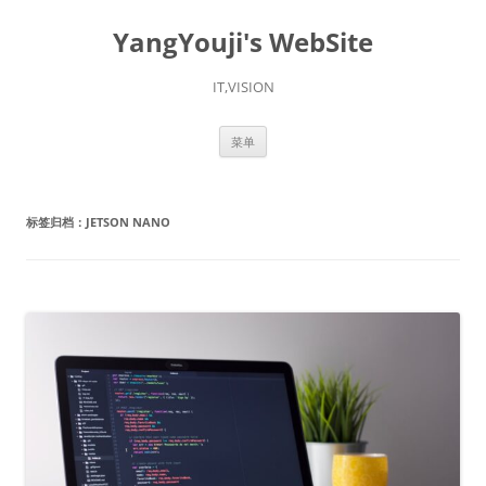
YangYouji's WebSite
IT,VISION
跳
菜单
至
正
文
标签归档：
JETSON NANO