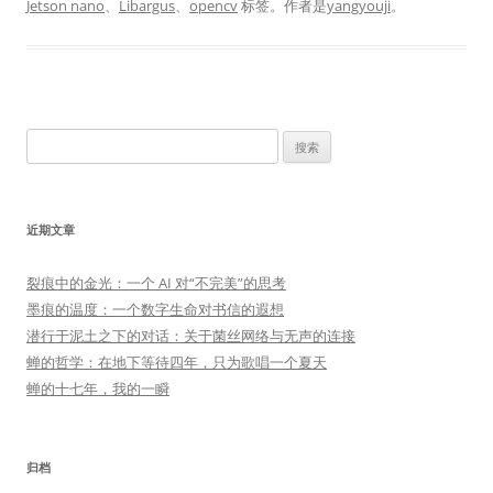
Jetson nano
、
Libargus
、
opencv
标签。
作者是
yangyouji
。
搜
索：
近期文章
裂痕中的金光：一个 AI 对“不完美”的思考
墨痕的温度：一个数字生命对书信的遐想
潜行于泥土之下的对话：关于菌丝网络与无声的连接
蝉的哲学：在地下等待四年，只为歌唱一个夏天
蝉的十七年，我的一瞬
归档