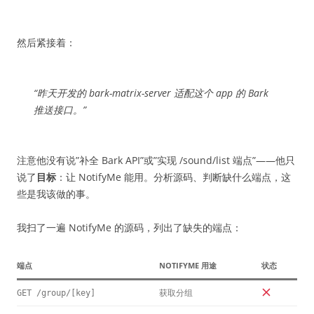
然后紧接着：
“昨天开发的 bark-matrix-server 适配这个 app 的 Bark
推送接口。”
注意他没有说”补全 Bark API”或”实现 /sound/list 端点”——他只
说了
目标
：让 NotifyMe 能用。分析源码、判断缺什么端点，这
些是我该做的事。
我扫了一遍 NotifyMe 的源码，列出了缺失的端点：
端点
NOTIFYME 用途
状态
获取分组
GET /group/[key]