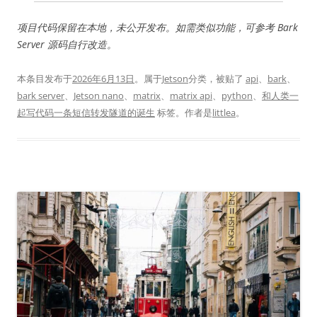
项目代码保留在本地，未公开发布。如需类似功能，可参考 Bark
Server 源码自行改造。
本条目发布于
2026年6月13日
。属于
Jetson
分类，被贴了
api
、
bark
、
bark server
、
Jetson nano
、
matrix
、
matrix api
、
python
、
和人类一
起写代码一条短信转发隧道的诞生
标签。
作者是
littlea
。